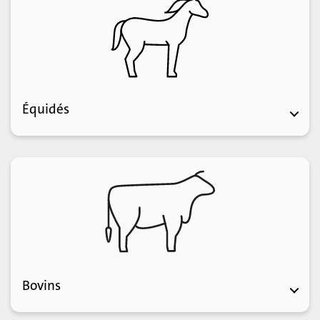
Équidés
Passeport équin
Avertir le propriétaire
Modifier les données de base des équidés
Bovins
Naissances et animal mort-né