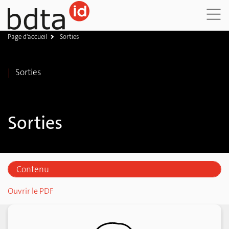
Page d'accueil
Sorties
DE
FR
IT
Sorties
Sorties
Contenu
Délai de notification
Ouvrir le PDF
Menu
Date de sortie
Document d’accompagnement