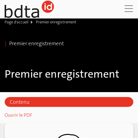
Page d'accueil
Premier enregistrement
DE
FR
IT
Premier enregistrement
Premier enregistrement
Contenu
Délai de notification
Ouvrir le PDF
Menu
Naissance avant le 1er janvier 2020
Numéro de marque auriculaire